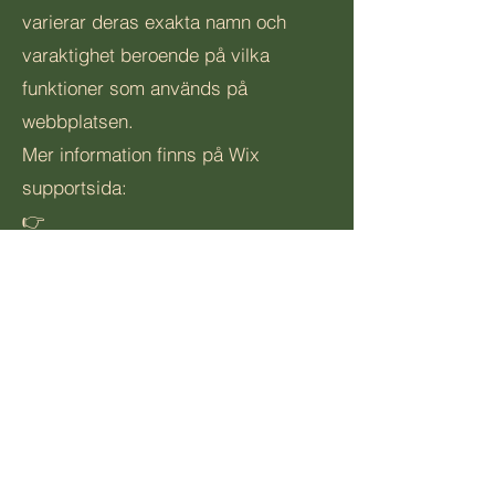
varierar deras exakta namn och
varaktighet beroende på vilka
funktioner som används på
webbplatsen.
Mer information finns på Wix
supportsida:
👉
https://support.wix.com/article/cooki
es-and-your-wix-site
Kontakta oss